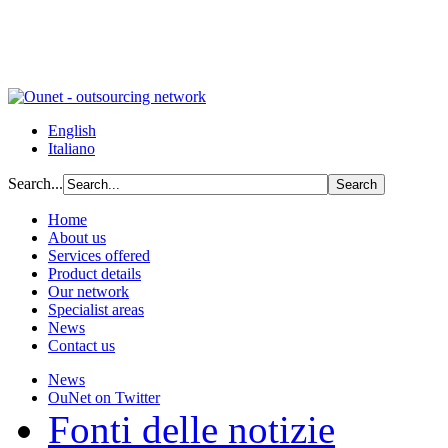
English
Italiano
Search...
Home
About us
Services offered
Product details
Our network
Specialist areas
News
Contact us
News
OuNet on Twitter
Fonti delle notizie