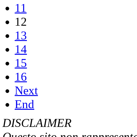
11
12
13
14
15
16
Next
End
DISCLAIMER
Questo sito non rappresenta